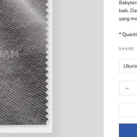
Babyter
baik. Da
yang me
* Quanti
SHARE
Ukura