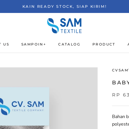
KAIN READY STOCK, SIAP KIRIM!
T US
SAMPOIN+
CATALOG
PRODUCT
T US
SAMPOIN+
CATALOG
CVSAM
BAB
RP 6
Bahan b
polyeste