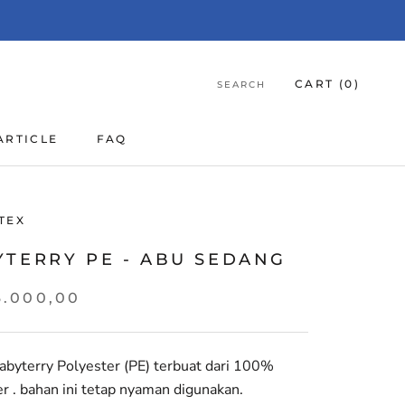
CART (
0
)
SEARCH
ARTICLE
FAQ
ARTICLE
FAQ
TEX
YTERRY PE - ABU SEDANG
3.000,00
abyterry Polyester (PE) terbuat dari 100%
r . bahan ini tetap nyaman digunakan.